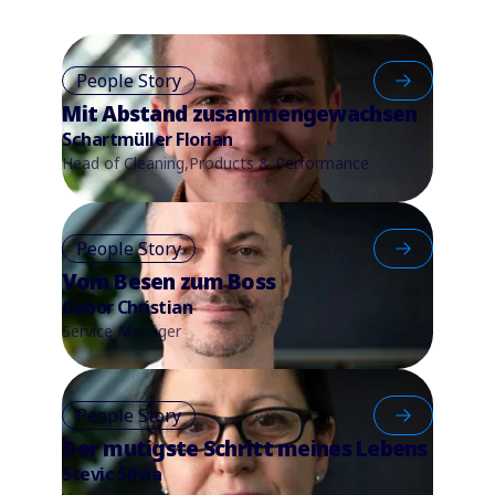
People Story
Mit Abstand zusammengewachsen
Schartmüller Florian
Head of Cleaning,Products & Performance
People Story
Vom Besen zum Boss
Gabor Christian
Service Manager
People Story
Der mutigste Schritt meines Lebens
Stevic Silvia