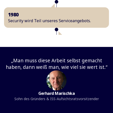
1980
Security wird Teil unseres Serviceangebots.
1990-2004
Durch verschiedene Firmenkäufe erweitern wir
unser Portfolio in der Reinigung, im Winterdienst
„Man muss diese Arbeit selbst gemacht
und in der Sicherheit.
haben, dann weiß man, wie viel sie wert ist.“
2005 & 2025
Seit 2005 gehört technisches
Gerhard Marischka
Gebäudemanagement zu uns. Mit Franye bauen
Sohn des Gründers & ISS-Aufsichtsratsvorsitzender
wir diese Kompetenz 20 Jahre später gezielt
weiter aus, besonders in Klimatechnik, Kälte,
Lüftung und Sanitär.