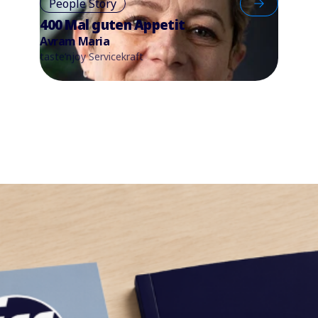
People Story
400 Mal guten Appetit
Avram Maria
taste‘njoy Servicekraft