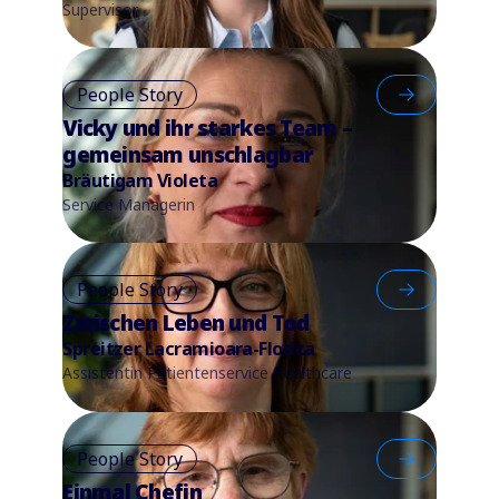
Supervisor
People Story
Vicky und ihr starkes Team –
gemeinsam unschlagbar
Bräutigam Violeta
Service Managerin
People Story
Zwischen Leben und Tod
Spreitzer Lacramioara-Florica
Assistentin Patientenservice Healthcare
People Story
Einmal Chefin