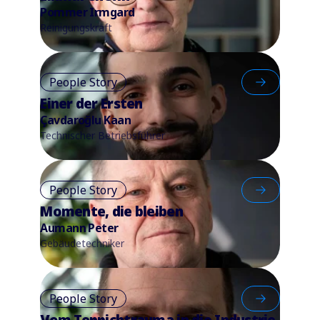
Pommer Irmgard
Reinigungskraft
People Story
Einer der Ersten
Çavdaroğlu Kaan
Technischer Betriebsführer
People Story
Momente, die bleiben
Aumann Peter
Gebäudetechniker
People Story
Vom Teppichtrauma in die Industrie