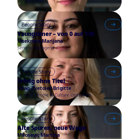
Vorarbeiterin
People Story
Youngtimer – von 0 auf 130
Visekruna Marijana
Service Managerin
People Story
Erfolg ohne Titel
Virag-Zvetolec Brigitte
Head of People & Culture Operation
People Story
Alte Spuren, neue Wege
Milosevic Martina