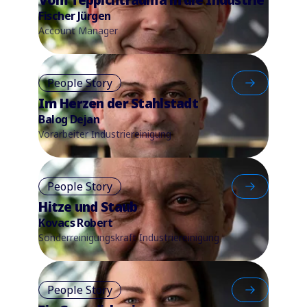
Fischer Jürgen
Account Manager
People Story
Im Herzen der Stahlstadt
Balog Dejan
Vorarbeiter Industriereinigung
People Story
Hitze und Staub
Kovacs Robert
Sonderreinigungskraft Industriereinigung
People Story