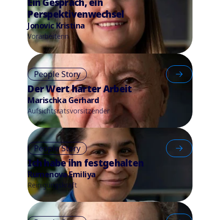
Ein Gespräch, ein
Perspektivenwechsel
Jonovic Kristina
Vorarbeiterin
People Story
Der Wert harter Arbeit
Marischka Gerhard
Aufsichtsratsvorsitzender
People Story
Ich habe ihn festgehalten
Rumenova Emiliya
Reinigungskraft