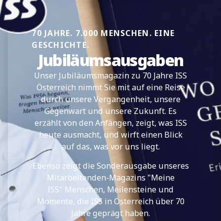
70 JAHRE. 7.000 MENSCHEN. EINE
GESCHICHTE.
Jubiläumsausgaben
Unser Jubiläumsmagazin zu 70 Jahre ISS
Österreich nimmt Sie mit auf eine Reise
durch unsere Vergangenheit, unsere
Gegenwart und unsere Zukunft. Es
erzählt von den Anfängen, zeigt, was ISS
heute ausmacht, und wirft einen Blick
auf das, was vor uns liegt.
Ebenso zeigt die Sonderausgabe unseres
Mitarbeitenden-Magazins "Meine
ISS" Menschen, Meilensteine und
Momente, die ISS in Österreich über 70
Jahre geprägt haben.