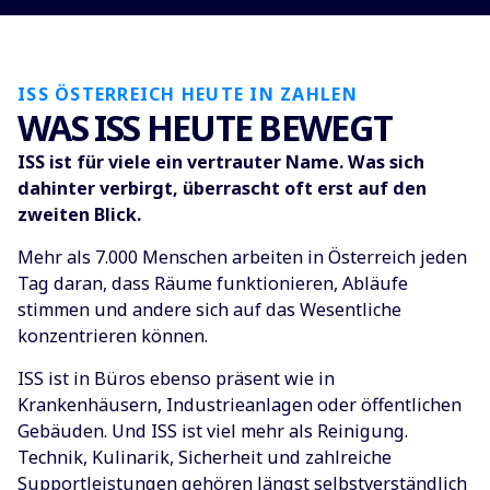
2017 & 2024
ISS ÖSTERREICH HEUTE IN ZAHLEN
Wir starten mit taste‘njoy – zuerst in der
WAS ISS HEUTE BEWEGT
Betriebsgastronomie, 7 Jahre später folgt der
ISS ist für viele ein vertrauter Name. Was sich
nächste Schritt: Eventcatering für besondere
dahinter verbirgt, überrascht oft erst auf den
Anlässe.
zweiten Blick.
Mehr als 7.000 Menschen arbeiten in Österreich jeden
Tag daran, dass Räume funktionieren, Abläufe
2024 & 2026
stimmen und andere sich auf das Wesentliche
Mit der Übernahme von medserv wächst unsere
konzentrieren können.
Kompetenz im Gesundheitswesen. Nur zwei Jahre
später schreiben wir mit den Salzburger
ISS ist in Büros ebenso präsent wie in
Landeskliniken als größter Neukunde allerzeiten
Krankenhäusern, Industrieanlagen oder öffentlichen
Geschichte.
Gebäuden. Und ISS ist viel mehr als Reinigung.
Technik, Kulinarik, Sicherheit und zahlreiche
Supportleistungen gehören längst selbstverständlich