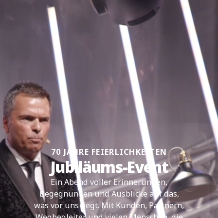
70 JAHRE FEIERLICHKEITEN
Jubiläums-Event
Ein Abend voller Erinnerungen,
Begegnungen und Ausblicke auf das,
was vor uns liegt. Mit Kunden, Partnern,
Wegbegleiter und vielen Menschen, die