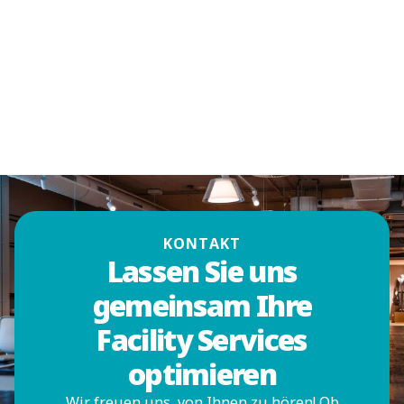
KONTAKT
Lassen Sie uns
gemeinsam Ihre
Facility Services
optimieren
Wir freuen uns, von Ihnen zu hören! Ob