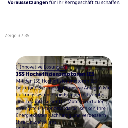
Voraussetzungen
für ihr Kerngeschäft zu schaffen.
Zeige 3 / 35
Innovative Lösungen
ISS Hocheffizienzmotoren IE5
Mit den ISS Hocheffizienzmotoren IE5
betreiben Sie energieintensive Anlagen wie
Lüftungssysteme und Pumpen effizienter
und zukunftssicher. Die Motoren erfüllen
strengste Effizienzstandards, senken Ihre
Energiekosten nachhaltig und verbessern
Ihre Umweltbilanz.