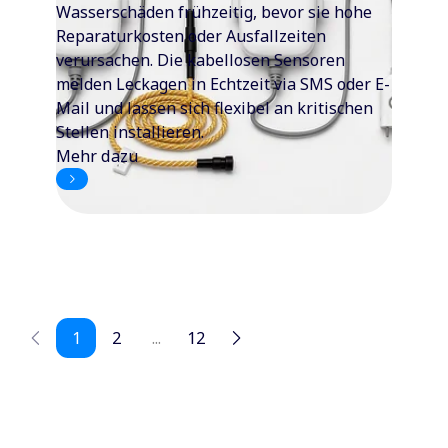
Wasserschäden frühzeitig, bevor sie hohe
Reparaturkosten oder Ausfallzeiten
verursachen. Die kabellosen Sensoren
melden Leckagen in Echtzeit via SMS oder E-
Mail und lassen sich flexibel an kritischen
Stellen installieren.
Mehr dazu
1
2
...
12