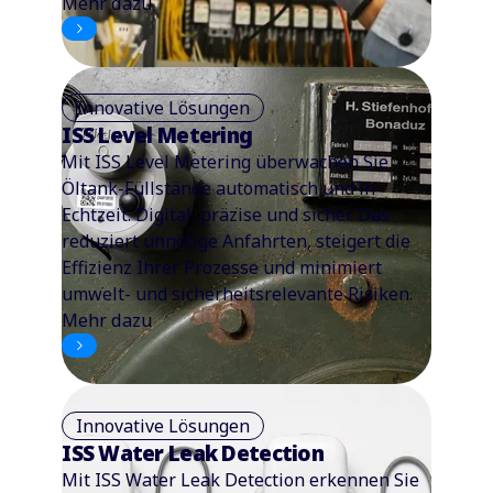
Mehr dazu
Innovative Lösungen
ISS Level Metering
Mit ISS Level Metering überwachen Sie
Öltank-Füllstände automatisch und in
Echtzeit. Digital, präzise und sicher. Das
reduziert unnötige Anfahrten, steigert die
Effizienz Ihrer Prozesse und minimiert
umwelt- und sicherheitsrelevante Risiken.
Mehr dazu
Innovative Lösungen
ISS Water Leak Detection
Mit ISS Water Leak Detection erkennen Sie