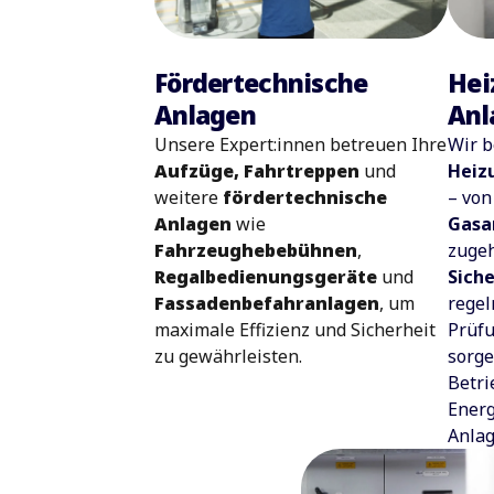
Hei
Fördertechnische
Anl
Anlagen
Wir b
Unsere Expert:innen betreuen Ihre
Heiz
Aufzüge, Fahrtreppen
und
– vo
weitere
fördertechnische
Gasa
Anlagen
wie
zuge
Fahrzeughebebühnen
,
Sich
Regalbedienungsgeräte
und
rege
Fassadenbefahranlagen
, um
Prüf
maximale Effizienz und Sicherheit
sorge
zu gewährleisten.
Betri
Energ
Anlag