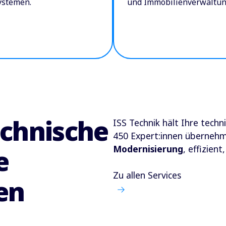
ystemen.
und Immobilienverwaltun
chnische
ISS Technik
hält Ihre techn
450
Expert:innen
überneh
Modernisierung
, effizien
e
Zu allen Services
en