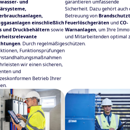
kwasser- und
garantieren umfassende
tärsysteme,
Sicherheit. Dazu gehört auch 
erbrauchsanlagen,
Betreuung von
Brandschutz
iggasanlagen einschließlich
Feuerlöschgeräten
und
CO-
s und Druckbehältern
sowie
Warnanlagen
, um Ihre Immo
erheitsrelevante
und Mitarbeitenden optimal 
ichtungen
. Durch regelmäßige
schützen.
ktionen, Funktionsprüfungen
Instandhaltungsmaßnahmen
rleisten wir einen sicheren,
ienten und
zeskonformen Betrieb Ihrer
en.