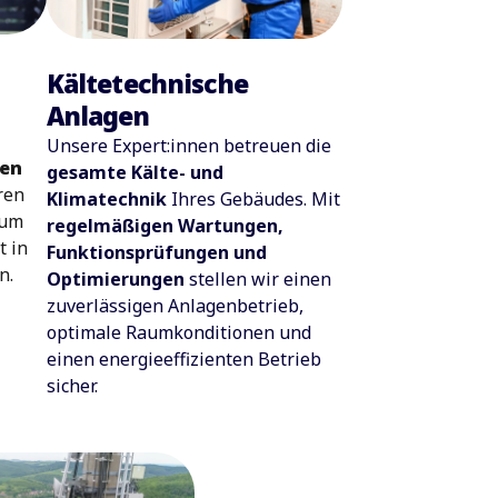
Kältetechnische
Anlagen
Unsere Expert:innen betreuen die
ren
gesamte Kälte- und
ren
Klimatechnik
Ihres Gebäudes. Mit
 um
regelmäßigen Wartungen,
t in
Funktionsprüfungen und
n.
Optimierungen
stellen wir einen
zuverlässigen Anlagenbetrieb,
optimale Raumkonditionen und
einen energieeffizienten Betrieb
sicher.