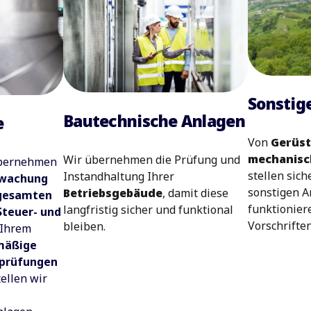
Sonstig
Bautechnische Anlagen
e
Von
Gerüs
mechanisc
Wir übernehmen die Prüfung und
übernehmen
stellen sich
Instandhaltung Ihrer
rwachung
sonstigen A
Betriebsgebäude
, damit diese
 gesamten
funktionier
langfristig sicher und funktional
Steuer- und
Vorschrifte
bleiben.
 Ihrem
mäßige
sprüfungen
ellen wir