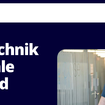
chnik
le
nd