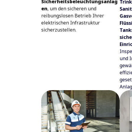
Sicherheitsbeleuchtungsanlag
Trin
en
, um den sicheren und
Sani
reibungslosen Betrieb Ihrer
Gasv
elektrischen Infrastruktur
Flüss
sicherzustellen.
Tank
sich
Einr
Inspe
und 
gewäh
effiz
geset
Anlag