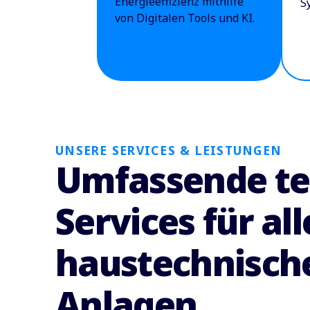
Energieeffizienz mithilfe
S
von Digitalen Tools und KI.
UNSERE SERVICES & LEISTUNGEN
Umfassende te
Services für all
haustechnisch
Anlagen