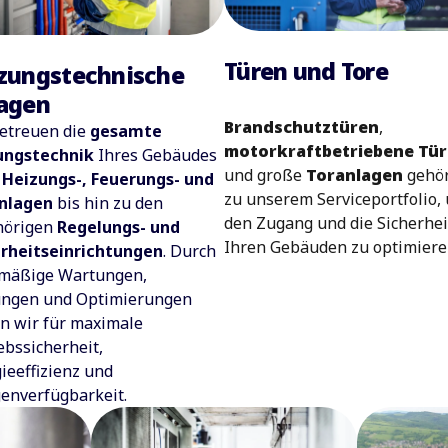
Türen und Tore
zungstechnische
agen
Brandschutztüren
,
etreuen die
gesamte
motorkraftbetriebene Tü
ungstechnik
Ihres Gebäudes
und große
Toranlagen
gehö
n
Heizungs-, Feuerungs- und
zu unserem Serviceportfolio,
nlagen
bis hin zu den
den Zugang und die Sicherhei
hörigen
Regelungs- und
Ihren Gebäuden zu optimiere
erheitseinrichtungen
. Durch
lmäßige Wartungen,
ungen und Optimierungen
n wir für maximale
ebssicherheit,
ieeffizienz und
enverfügbarkeit.