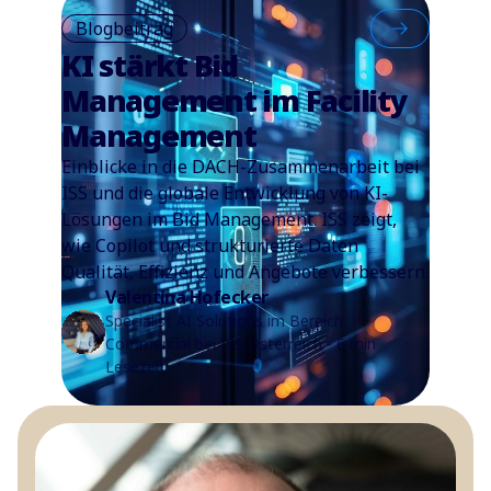
Blogbeitrag
KI stärkt Bid
Management im Facility
Management
Einblicke in die DACH-Zusammenarbeit bei
ISS und die globale Entwicklung von KI-
Lösungen im Bid Management. ISS zeigt,
wie Copilot und strukturierte Daten
Qualität, Effizienz und Angebote verbessern.
Valentina Hofecker
Specialist AI Solutions im Bereich
Commercial bei ISS Österreich - 6 min
Lesezeit